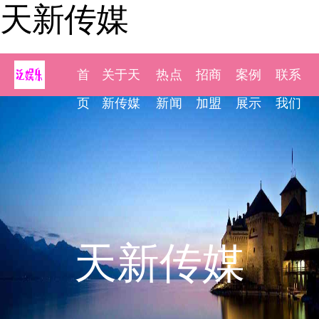
天新传媒
首
关于天
热点
招商
案例
联系
页
新传媒
新闻
加盟
展示
我们
天新传媒