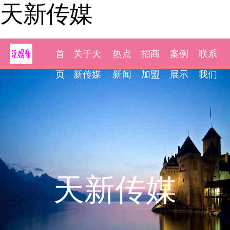
天新传媒
首
关于天
热点
招商
案例
联系
页
新传媒
新闻
加盟
展示
我们
天新传媒